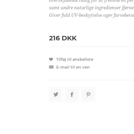
overskydende taalg for at fremme en per
samt andre naturlige ingredienser fjern
Giver fuld UV-beskyttelse oger farvebev
216 DKK