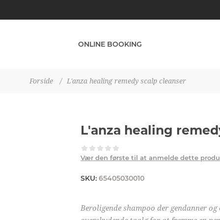
ONLINE BOOKING
Forside
/
L'anza healing remedy scalp cleanser
L'anza healing remed
Vær den første til at anmelde dette prod
SKU:
65405030010
Beroligende shampoo der gendanner og 