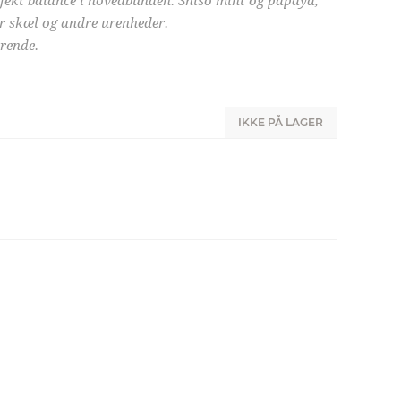
fekt balance i hovedbunden. Shiso mint og papaya,
er skæl og andre urenheder.
arende.
IKKE PÅ LAGER