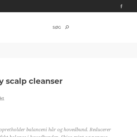
y scalp cleanser
ukt
opretholder balanceni hår og hovedbund. Reducerer