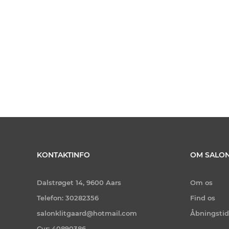
KONTAKTINFO
OM SALON
Dalstrøget 14, 9600 Aars
Om os
Telefon: 30282356
Find os
salonklitgaard@hotmail.com
Åbningstid
Cvr: 40890386