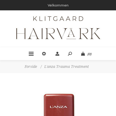
Velkommen
(0)
Forside
/
L'anza Trauma Treatment