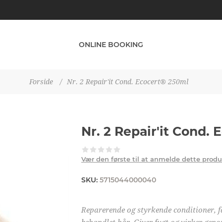
ONLINE BOOKING
Forside
/
Nr. 2 Repair'it Cond. Ecocert® 250ml
Nr. 2 Repair'it Cond.
Vær den første til at anmelde dette prod
SKU:
5715044000040
Reparerende og styrkende conditioner, fan