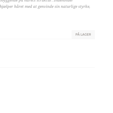
opbyggende på hårets struktur. Indeholder
hjælper håret med at genvinde sin naturlige styrke,
PÅ LAGER