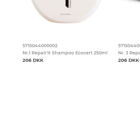
5715044000002
5715044
Nr.1 Repair'it Shampoo Ecocert 250ml
Nr. 3 Rep
206 DKK
206 DKK