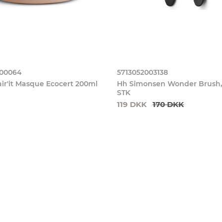
000064
5713052003138
air'it Masque Ecocert 200ml
Hh Simonsen Wonder Brush, 
STK
119 DKK
170 DKK