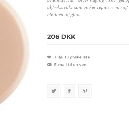
behandlet hår. Giver fugt og virker gen
algeekstrakt som virker reparerende og 
blødhed og glans.
206 DKK