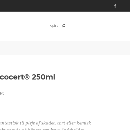
 Ecocert® 250ml
ukt
tastisk til pleje af skadet, tørt eller kemisk