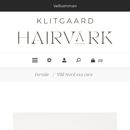
Velkommen
(0)
Forside
/
Vild Nord exo care