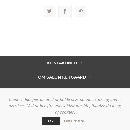
KONTAKTINFO
OM SALON KLITGAARD
Cookies hjælper os med at holde styr på varekurv og andre
Copyright © 2026 Salon Klitgaard. Alle rettigheder forbeholdt.
services. Ved at benytte vores hjemmeside, tillader du brug
Powered by
nopCommerce
af cookies.
Designed by
2Bdesign
Læs mere
OK